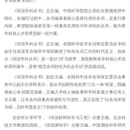
名词故事”的设计。
《词说学科丛书》总主编、中国科学院院士高松在视频致辞中
指出，在编写过程中，丛书编著者精心选择代表性名词，反复打磨
内容，希望能给读者呈现一部兼具实用性与学术性的丛书，能为青
年科技人才培养贡献一份力量。
《词说学科丛书》总主编、全国科学技术名词审定委员会专职
副主任裴亚军在致辞中深刻阐述了科技名词工作的时代意义，他表
示《词说学科丛书》是一套以“词”为纽带，系统阐释各学科核心术语
的系列著作，是将“规范名词转化为社会共识”的实践结晶。
《词说学科丛书》副总主编、全国科学技术名词审定委员会事
务中心副主任张晖表示，该丛书创新性地采用“三位一体”框架，既确
保核心名词规范准确，又融入学科人物故事和学科发展大事记等人
文元素，让专业内容兼具权威性与可读性，真正实现了“以名词术语
为钥，启科学普及之门”的创作初衷。
在创作分享环节，《词说材料科学与工程》分册主编、北京科
技大学教授刘国权，《词说测绘学》分册主编、中国测绘科学研究