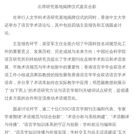
出席研究基地揭牌仪式嘉宾合影
在举行人文学科术语研究基地揭牌仪式的同时，香港中文大学
还举办了语言学术语论坛，其中包括四场主旨报告和五场圆桌讨
论。
主旨报告环节，裴亚军主任全面介绍了中国科技名词规范化工
作的重要意义、发展历程、历史成就与未来方向；中国社会科学院
语言研究所刘祥柏研究员提出了学术期刊在反映学术前沿和术语发
展、平衡术语规范与学术创新中的重要性；香港语言学学会双语术
语工作小组成员蔺荪教授的报告聚焦香港语言学学会双语语言学术
语库，并分享了术语库如何在实际教学中应用；邓思颖教授则展示
了“自下而上”的术语研究方法与语言学期刊关键词试点研究，提倡通
过多方面的合作和交流推动术语规范化。
圆桌讨论环节，逾二十位CSSCI语言学期刊主编和代表、专家
学者围绕“术语规范与综合创新”、“术语分析与系统构建”、“术语翻译
与传播”、“语言学知识体系的守正与创新：学科前沿与编审应
对”、“语言学知识传播与价值实现：学科交叉与自主话语建设”五大