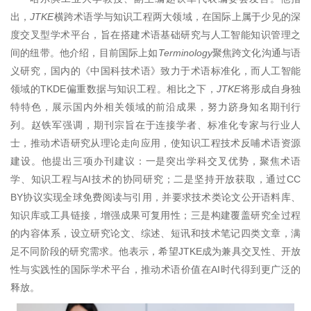
出，
JTKE
横跨术语学与知识工程两大领域，在国际上属于少见的深
度交叉型学术平台，旨在搭建术语基础研究与人工智能知识管理之
间的纽带。他介绍，目前国际上如
Terminology
聚焦跨文化沟通与语
义研究，国内的《中国科技术语》致力于术语标准化，而人工智能
领域的TKDE偏重数据与知识工程。相比之下，
JTKE
将形成自身独
特特色，展示国内外相关领域的前沿成果，努力跻身知名期刊行
列。赵铁军强调，期刊宗旨在于连接学者、标准化专家与行业人
士，推动术语研究从理论走向应用，使知识工程技术反哺术语资源
建设。他提出三项办刊建议：一是突出学科交叉优势，聚焦术语
学、知识工程与AI技术的协同研究；二是坚持开放获取，通过CC
BY协议实现全球免费阅读与引用，并要求技术类论文公开语料库、
知识库或工具链接，增强成果可复用性；三是构建覆盖研究全过程
的内容体系，设立研究论文、综述、短讯和技术笔记四类文章，满
足不同阶段的研究需求。他表示，希望JTKE成为兼具交叉性、开放
性与实践性的国际学术平台，推动术语价值在AI时代得到更广泛的
释放。