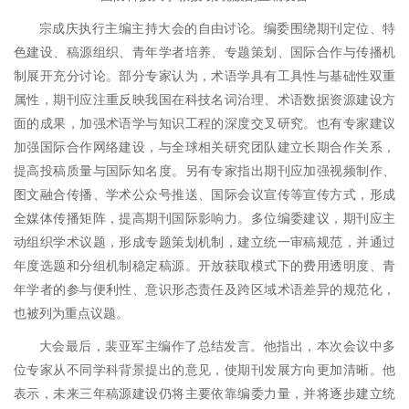
宗成庆执行主编主持大会的自由讨论。编委围绕期刊定位、特
色建设、稿源组织、青年学者培养、专题策划、国际合作与传播机
制展开充分讨论。部分专家认为，术语学具有工具性与基础性双重
属性，期刊应注重反映我国在科技名词治理、术语数据资源建设方
面的成果，加强术语学与知识工程的深度交叉研究。也有专家建议
加强国际合作网络建设，与全球相关研究团队建立长期合作关系，
提高投稿质量与国际知名度。另有专家指出期刊应加强视频制作、
图文融合传播、学术公众号推送、国际会议宣传等宣传方式，形成
全媒体传播矩阵，提高期刊国际影响力。多位编委建议，期刊应主
动组织学术议题，形成专题策划机制，建立统一审稿规范，并通过
年度选题和分组机制稳定稿源。开放获取模式下的费用透明度、青
年学者的参与便利性、意识形态责任及跨区域术语差异的规范化，
也被列为重点议题。
大会最后，裴亚军主编作了总结发言。他指出，本次会议中多
位专家从不同学科背景提出的意见，使期刊发展方向更加清晰。他
表示，未来三年稿源建设仍将主要依靠编委力量，并将逐步建立统