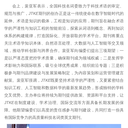
会上，裴亚军表示，全国科技名词委致力于科技术语的审定、
规范与推广，
JTKE
期刊的创办正是这一传统使命在数字智能时代的
延伸。术语是知识的载体，工程是知识的应用，期刊旨在融合术语
学的严谨性与知识工程的智能前沿，探索从词语到概念、再到知识
体系的构建规律，打造国际化、开放获取的学术平台。期刊将重点
关注术语学知识本体、自然语言处理、大数据与人工智能等交叉领
域，推动学科创新与跨界合作。裴亚军向编委们提出三项期望：一
是以严谨态度把控学术质量，确保期刊成为领域权威；二是发挥学
术影响力和国际联系，吸引全球优秀成果，组织前沿专题；三是积
极参与期刊品牌建设与发展策略制定，为内容策划和运营管理建言
献策。裴亚军强调，
JTKE
既要坚持术语学的严谨性，又要紧密结合
知识工程、人工智能和数据科学的最新发展趋势，形成独特的学科
交叉优势。主办单位将持续为期刊提供政策、资源和平台支持，让
JTKE
在制度建设、学术治理、国际交流等方面具备长期发展的保
障。他期望编委们以高度的责任感参与期刊建设，共同打造一份具
有国际竞争力的高质量科技名词类英文期刊。