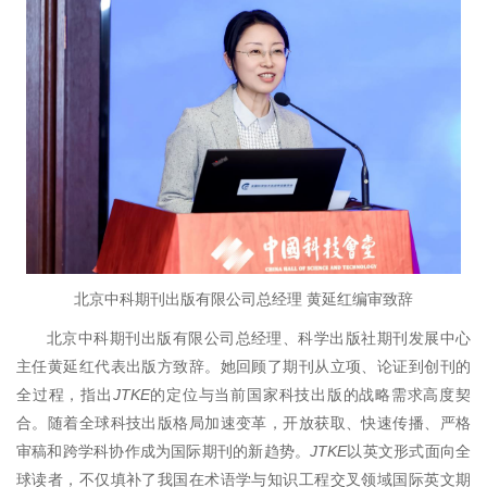
北京中科期刊出版有限公司总经理 黄延红编审致辞
北京中科期刊出版有限公司总经理、科学出版社期刊发展中心
主任黄延红代表出版方致辞。她回顾了期刊从立项、论证到创刊的
全过程，指出
JTKE
的定位与当前国家科技出版的战略需求高度契
合。随着全球科技出版格局加速变革，开放获取、快速传播、严格
审稿和跨学科协作成为国际期刊的新趋势。
JTKE
以英文形式面向全
球读者，不仅填补了我国在术语学与知识工程交叉领域国际英文期