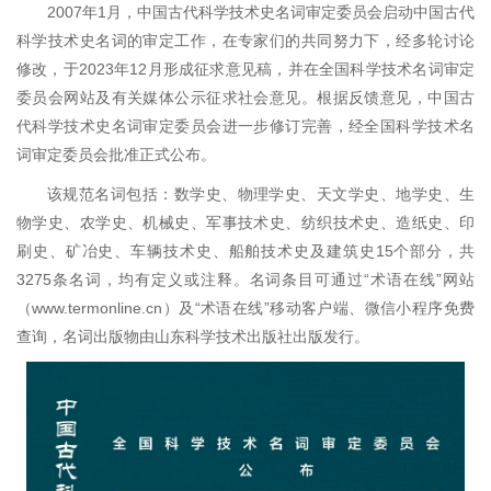
2007年1月，中国古代科学技术史名词审定委员会启动中国古代
科学技术史名词的审定工作，在专家们的共同努力下，经多轮讨论
修改，于2023年12月形成征求意见稿，并在全国科学技术名词审定
委员会网站及有关媒体公示征求社会意见。根据反馈意见，中国古
代科学技术史名词审定委员会进一步修订完善，经全国科学技术名
词审定委员会批准正式公布。
该规范名词包括：数学史、物理学史、天文学史、地学史、生
物学史、农学史、机械史、军事技术史、纺织技术史、造纸史、印
刷史、矿冶史、车辆技术史、船舶技术史及建筑史15个部分，共
3275条名词，均有定义或注释。名词条目可通过“术语在线”网站
（
www.termonline.cn）及“术语在线”移动客户端、微信小程序免费
查询，名词出版物由山东科学技术出版社出版发行。